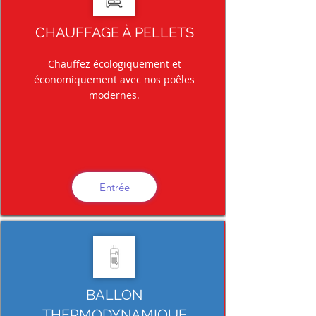
CHAUFFAGE À PELLETS
Chauffez écologiquement et
économiquement avec nos poêles
modernes.
Entrée
BALLON
THERMODYNAMIQUE