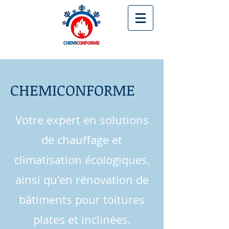
CHEMICONFORME
Votre expert en solutions
de chauffage et
climatisation écologiques,
ainsi qu'en rénovation de
bâtiments pour toitures
plates et inclinées.