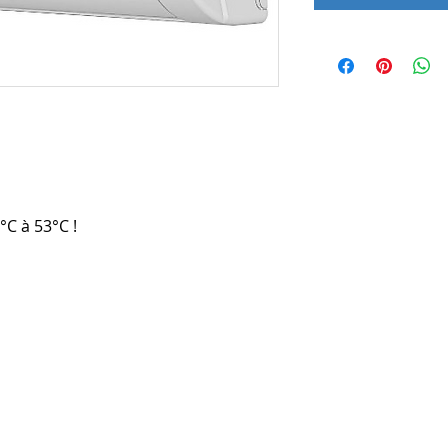
C à 53°C !