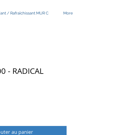
nt / Rafraîchissant MUR C
More
00 - RADICAL
outer au panier