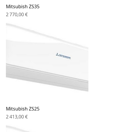
Mitsubish ZS35
Prix
2 770,00 €
Mitsubish ZS25
Prix
2 413,00 €