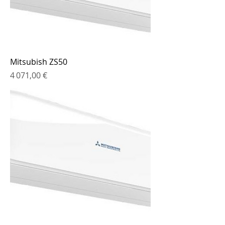
Mitsubish ZS50
Prix
4 071,00 €